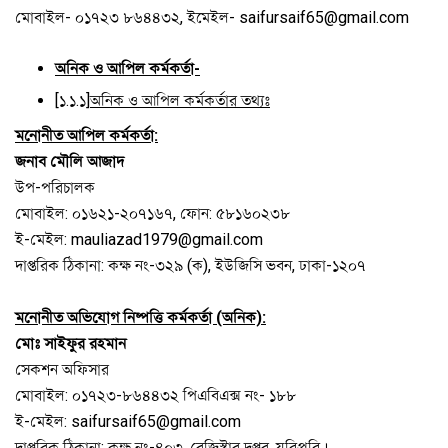
মোবাইল- ০১৭২৩ ৮৬৪৪৩২, ইমেইল- saifursaif65@gmail.com
অনিক ও আপিল কর্মকর্তা-
[১.১.১]
অনিক ও আপিল কর্মকর্তার তথ্যঃ
মনোনীত আপিল কর্মকর্তা:
জনাব মৌলি আজাদ
উপ-পরিচালক
মোবাইল: ০১৬২১-২০৭১৬৭, ফোন: ৫৮১৬০২৩৮
ই-মেইল: mauliazad1979@gmail.com
দাপ্তরিক ঠিকানা: কক্ষ নং-৩২৯ (ক), ইউজিসি ভবন, ঢাকা-১২০৭
মনোনীত অভিযোগ নিষ্পত্তি কর্মকর্তা (অনিক):
মোঃ সাইফুর রহমান
সেকশন অফিসার
মোবাইল: ০১৭২৩-৮৬৪৪৩২ পিএবিএক্স নং- ১৮৮
ই-মেইল: saifursaif65@gmail.com
দাপ্তরিক ঠিকানা: কক্ষ নং-৪০৩, রেজিস্ট্রার দপ্তর, যবিপ্রবি।