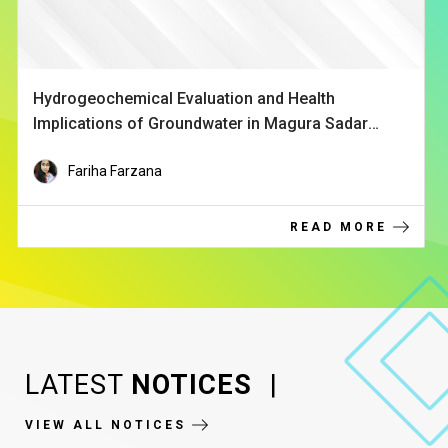
Application of biosynthesized Silver Nanoparticle
in combination with different novel non-thermal
techniques to enhance the safety and shelf-life of
Dr. Shafi Ahmed
fresh fruits and vegetables
READ MORE
Item
7
of
10
LATEST
NOTICES
|
VIEW ALL NOTICES