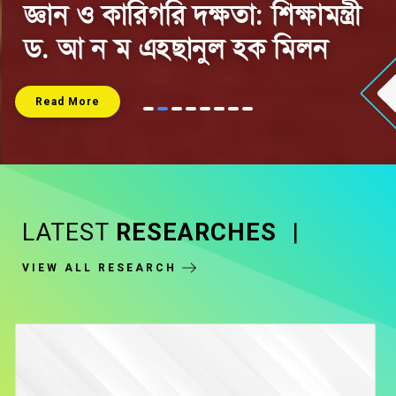
Conference date- 18th and 19th
September, 2026
Read More
item
item
item
item
item
item
item
item
0
1
2
3
4
5
6
7
Item
3
of
LATEST
RESEARCHES
|
8
VIEW ALL RESEARCH